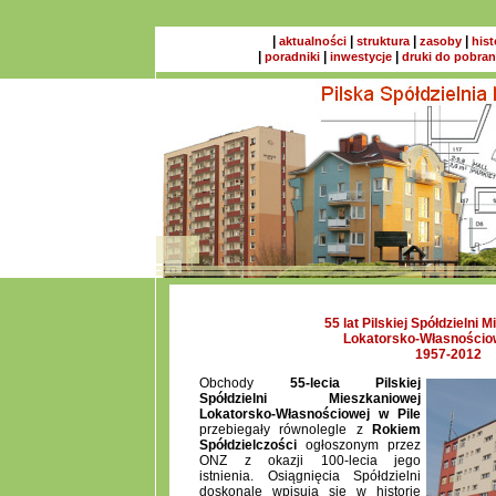
|
|
|
|
aktualności
struktura
zasoby
hist
|
|
|
poradniki
inwestycje
druki do pobran
55 lat Pilskiej Spółdzielni 
Lokatorsko-Własnościow
1957-2012
Obchody
55-lecia Pilskiej
Spółdzielni Mieszkaniowej
Lokatorsko-Własnościowej w Pile
przebiegały równolegle z
Rokiem
Spółdzielczości
ogłoszonym przez
ONZ z okazji 100-lecia jego
istnienia. Osiągnięcia Spółdzielni
doskonale wpisują się w historię