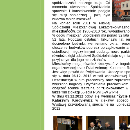
spółdzielczości naszego kraju. Od
momentu utworzenia Spółdzielnia
sprawnie i konsekwentnie podjęła
się misji społecznej , jaką była
budowa tanich mieszkań.
Na koniec roku 2011 w Pilskiej
Spółdzielni Mieszkaniowej Lokatorsko-Własn
mieszkańców
. Od 1980-2010 roku wybudowano 9
% ogółu mieszkań Spółdzielni ma ponad 32 lata 
52 lata. Podczas ostatnich kilkunastu lat r
docieplono budynki, wymieniano okna, remo
otoczenie budynków poprzez porządkowanie archi
osiedlowej, między innymi budując nowe parking
również dzięki udziałowi Spółdzielni staje się mi
przyjaznym dla jego mieszkańców.
Mieszkańcy mogą również skorzystać z bogatej
organizowanej przez Dział Animacji Kulturalno-
Jest więc powód do świętowania. Uroczyste spot
się w dniu
06.12. 2012
w sali widowiskowej P
Uczestniczyli w nim pracownicy oraz zaproszen
wręczono nagrody i wyróżnienia pracownikom S
obejrzeć scenkę teatralną pt
"Blokowisko"
w w
także film z okazji 55lecia PSM L-W w Pile.
W dniu
03.12.2012
odbył się wernisaż
"Życie 
Katarzyny Kordylewicz
w ciekawy sposób po
Wystawę przygotowaną specjalnie na jubileus
2012.